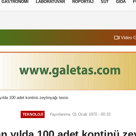
GASTRONOMI
LABORATUVAR
RÖPORTAJ
SÜT
GIDA
F
izlilik İlkeleri
Video G
ılda 100 adet kontinü zeytinyağı tesisi
Yayınlanma: 01 Ocak 1970 - 00:33
TEKNOLOJI
 yılda 100 adet kontinü zey