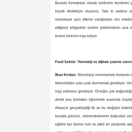
Burada Kırmaksan olarak üreticinin kendisini g
büyük destekçisi oluyoruz. Tabi ki sadece z
neredeyse aynı etkinin varlığından söz edebil
ettiğimiz bölgedeki üretimi şekillendiren ana m
ticaret sürecini inşa ediyor.
Food Sektör: Teknoloji ve dijitale yatırım süreci
İlkan Kırdan:
Teknolojiyi önemsemek herkesin dil
teknolojiden asla uzak durmamak gerekiyor. Yenil
inşa edilmesi gerekiyor. Örneğin çok beğendiğ
direkt ana birimden öğrenmek arasında büyük b
ihtiyacın gerçekleştiği ilk an bu değişim sistem
burada görürüz, mühendislerimiz doğrudan za
eğitimi her birime hızlı ve etkili bir yöntemle a