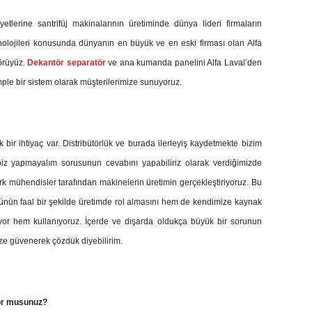
lerine santrifüj makinalarının üretiminde dünya lideri firmaların
teknolojileri konusunda dünyanın en büyük ve en eski firması olan Alfa
törüyüz.
Dekantör
separatör
ve ana kumanda panelini Alfa Laval’den
mple bir sistem olarak müşterilerimize sunuyoruz.
ir ihtiyaç var. Distribütörlük ve burada ilerleyiş kaydetmekte bizim
 biz yapmayalım sorusunun cevabını yapabiliriz olarak verdiğimizde
 Türk mühendisler tarafından makinelerin üretimin gerçekleştiriyoruz. Bu
ünün faal bir şekilde üretimde rol almasını hem de kendimize kaynak
ıyor hem kullanıyoruz. İçerde ve dışarda oldukça büyük bir sorunun
e güvenerek çözdük diyebilirim.
yor musunuz?