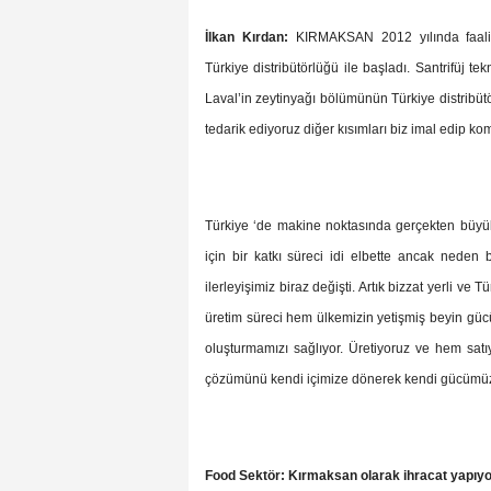
İlkan Kırdan:
KIRMAKSAN 2012 yılında faaliyet
Türkiye distribütörlüğü ile başladı. Santrifüj 
Laval’in zeytinyağı bölümünün Türkiye distribü
tedarik ediyoruz diğer kısımları biz imal edip ko
Türkiye ‘de makine noktasında gerçekten büyük b
için bir katkı süreci idi elbette ancak neden
ilerleyişimiz biraz değişti. Artık bizzat yerli ve
üretim süreci hem ülkemizin yetişmiş beyin güc
oluşturmamızı sağlıyor. Üretiyoruz ve hem sat
çözümünü kendi içimize dönerek kendi gücümüz
Food Sektör: Kırmaksan olarak ihracat yapı