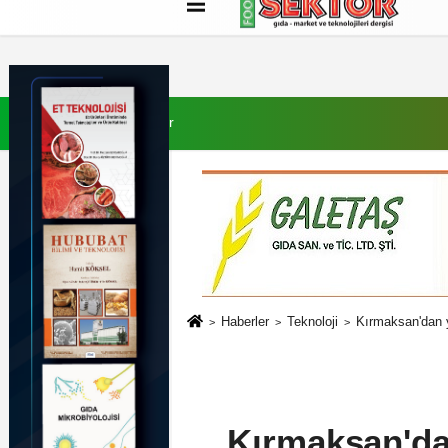
Künye
İletişim
Çerez Politikası
G
9 Ağustos 2026, Pazar
Haberler
Teknoloji
Kırmaksan'dan y
Kırmaksan'dan