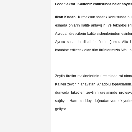
Food Sektör: Kaliteniz konusunda neler söyle
İlkan Kırdan:
Kırmaksan tedarik konusunda bu gü
esnada onların kalite anlayışını ve teknolojile
Avrupalı üreticilerin kalite sistemlerinden esin
Ayrıca şu anda distribütörü olduğumuz Alfa La
kombine edilecek olan tüm ürünlerimizin Alfa Lav
Zeytin üretim makinelerinin üretiminde rol alm
Kaliteli zeytinin anavatanı Anadolu topraklarıdır.
dünyada tüketilen zeytinin üretiminde profesyo
sağlıyor. Ham maddeyi doğrudan vermek yerine 
geliyor.