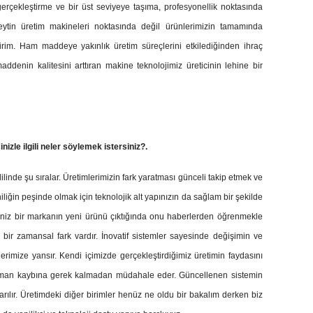
erçekleştirme ve bir üst seviyeye taşıma, profesyonellik noktasında
eytin üretim makineleri noktasında değil ürünlerimizin tamamında
irim. Ham maddeye yakınlık üretim süreçlerini etkilediğinden ihraç
addenin kalitesini arttıran makine teknolojimiz üreticinin lehine bir
nizle ilgili neler söylemek istersiniz?.
inde şu sıralar. Üretimlerimizin fark yaratması günceli takip etmek ve
iğin peşinde olmak için teknolojik alt yapınızın da sağlam bir şekilde
iniz bir markanın yeni ürünü çıktığında onu haberlerden öğrenmekle
ir zamansal fark vardır. İnovatif sistemler sayesinde değişimin ve
lerimize yansır. Kendi içimizde gerçekleştirdiğimiz üretimin faydasını
man kaybına gerek kalmadan müdahale eder. Güncellenen sistemin
ktarılır. Üretimdeki diğer birimler henüz ne oldu bir bakalım derken biz