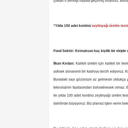
çoktan o yeniliği hayata geçirmiş oluyoruz. Bunu 
“Yılda 100 adet kontinü
zeytinyağı üretim tesis
Food Sektör: Kırmaksan kaç kişilik bir ekiple 
İlkan Kırdan:
Kaliteli üretim için kaliteli bir i
yüksek donanımlı bir kadroyu tercih ediyoruz. Kı
Buradaki sayı gözünüze az gelmesin oldukça y
teknolojinin faydasından bahsetmesek olmaz. B
ile yılda 100 adet kontinü zeytinyağı üretim te
dahilinde büyüyoruz. Biz plansız işten verim be