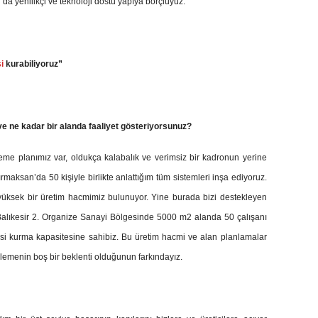
da yenilikçi ve teknoloji dostu yapıya borçluyuz.
i
kurabiliyoruz”
ve ne kadar bir alanda faaliyet gösteriyorsunuz?
lerleme planımız var, oldukça kalabalık ve verimsiz bir kadronun yerine
rmaksan’da 50 kişiyle birlikte anlattığım tüm sistemleri inşa ediyoruz.
üksek bir üretim hacmimiz bulunuyor. Yine burada bizi destekleyen
alıkesir 2. Organize Sanayi Bölgesinde 5000 m2 alanda 50 çalışanı
sisi kurma kapasitesine sahibiz. Bu üretim hacmi ve alan planlamalar
klemenin boş bir beklenti olduğunun farkındayız.