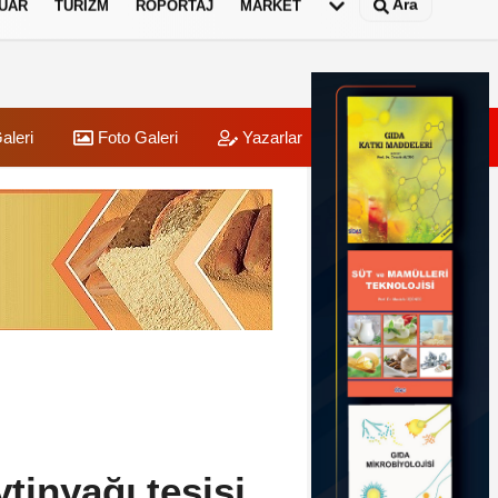
Ara
UAR
TURIZM
RÖPORTAJ
MARKET
aleri
Foto Galeri
Yazarlar
Üye Paneli
tinyağı tesisi