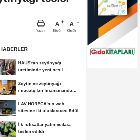
A
A
Büyüt
Küçült
Yazdır
 HABERLER
HAUS'tan zeytinyağı
üretiminde yeni nesil
teknolojiler
Zeytin ve zeytinyağı
ihracatçıları finansmanda
kolaylık bekliyor
LAV HORECA'nın web
sitesine iki uluslararası ödül
İlk ruhsatlar yatırımcılara
teslim edildi