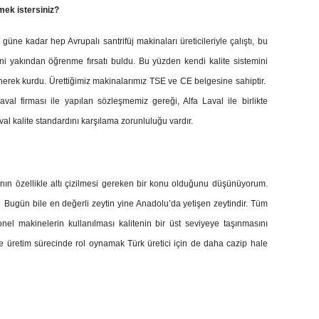
mek istersiniz?
ne kadar hep Avrupalı santrifüj makinaları üreticileriyle çalıştı, bu
rini yakından öğrenme fırsatı buldu. Bu yüzden kendi kalite sistemini
lenerek kurdu. Ürettiğimiz makinalarımız TSE ve CE belgesine sahiptir.
val firması ile yapılan sözleşmemiz gereği, Alfa Laval ile birlikte
al kalite standardını karşılama zorunluluğu vardır.
anın özellikle altı çizilmesi gereken bir konu olduğunu düşünüyorum.
Bugün bile en değerli zeytin yine Anadolu’da yetişen zeytindir. Tüm
nel makinelerin kullanılması kalitenin bir üst seviyeye taşınmasını
üretim sürecinde rol oynamak Türk üretici için de daha cazip hale