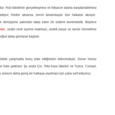
dür. Hızlı tüketimin gerçekleşmesi ve ihtiyacın daima karşılanabilmesi
iyor. Üretim aksarsa, zinciri tamamlayan tüm halkalar aksıyor.
yi ve dönüşümü yakından takip eden bir sistemi benimsedik. Böylece
rler
, zeytin renk ayırma makinası, yedek parça ve servis hizmetimiz
 yoğun talep görmeye başladı.
kilde çalışmakla bunu elde ettiğimizin bilincindeyiz. Sorun henüz
n hale getiriyor. Şu anda Çin, Orta Asya ülkeleri ve Tunus, Cezayir,
u sürecin daha geniş bir halkaya yayılması için çaba sarf ediyoruz.